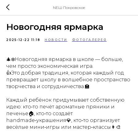
NEШ Покровское
Новогодняя ярмарка
2025-12-22 11:18
НОВОСТИ
ФОТОГАЛЕРЕЯ
🎄❄️Новогодняя ярмарка в школе — больше,
чем просто экономическая игра.
👍Это добрая традиция, которая каждый год
превращает школу в волшебное пространство
творчества и сотрудничества.🏫
Каждый ребёнок придумывает собственную
идею: кто‑то печёт ароматные пряники и
печенье🏠, кто‑то создаёт
handmade‑украшения💎, кто‑то организует
весёлые мини‑игры или мастер‑классы👩‍🎨