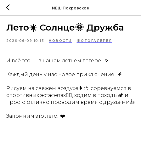
NEШ Покровское
Лето☀️ Солнце🌞 Дружба
2026-06-09 10:13
НОВОСТИ
ФОТОГАЛЕРЕЯ
И всё это — в нашем летнем лагере! 🌞
Каждый день у нас новое приключение! 🎉
Рисуем на свежем воздухе👩‍🎨, соревнуемся в
спортивных эстафетах🏃‍♀, ходим в походы🏕 и
просто отлично проводим время с друзьями👍
Запомним это лето! ❤️