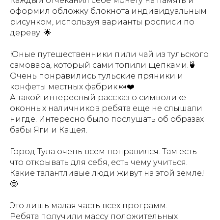
Каждый отчеканил себе монету на память и
оформил обложку блокнота индивидуальным
рисунком, используя варианты росписи по
дереву. 🌟
Юные путешественники пили чай из тульского
самовара, который сами топили щепками.🍵
Очень понравились тульские пряники и
конфеты местных фабрик.🍬❤️
А такой интересный рассказ о символике
оконных наличников ребята еще не слышали
нигде. Интересно было послушать об образах
бабы Яги и Кащея.
Город Тула очень всем понравился. Там есть
что открывать для себя, есть чему учиться.
Какие талантливые люди живут на этой земле!
🤩
Это лишь малая часть всех программ.
Ребята получили массу положительных