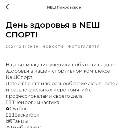
NEШ Покровское
День здоровья в NEШ
СПОРТ!
2024-12-11 09:59
НОВОСТИ
ФОТОГАЛЕРЕЯ
На днях младшие ученики побывали на дне
здоровья в нашем спортивном комплексе
NeШСпорт.
Детей впечатлило разнообразие активностей
и развлекательных мероприятий с
профессионалами своего дела.
🤸🏼‍♀️Нейрогимнастика
⚽️Футбол
⛹🏼‍♀️Баскетбол
💃🏼Танцы
☺️Тимбилдинг