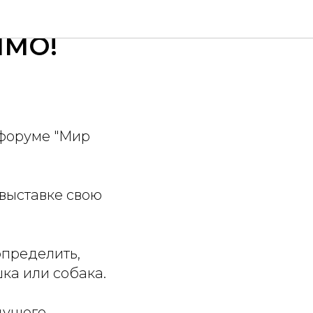
р
ИМО!
 форуме "Мир
 выставке свою
определить,
ка или собака.
дущего