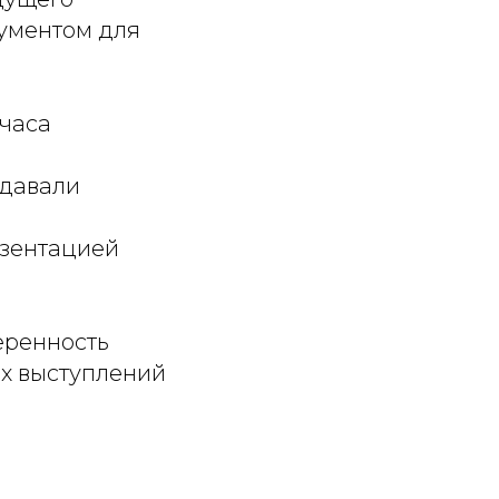
рументом для
 часа
адавали
езентацией
еренность
ых выступлений