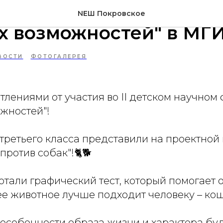
кий научный форум "Ми
NEШ Покровское
х возможностей" в МГ
ВОСТИ
ФОТОГАЛЕРЕЯ
лениями от участия во II детском научном
жностей"!
третьего класса представили на проектной
против собак"!🐈🐕
тали графический тест, который помогает 
е животное лучше подходит человеку – кош
т особенности образа жизни и характера бу