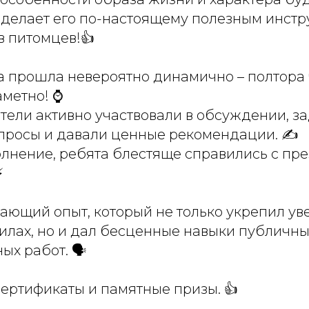
о делает его по-настоящему полезным инст
в питомцев!👍
а прошла невероятно динамично – полтора
метно! ⌚️
тели активно участвовали в обсуждении, з
просы и давали ценные рекомендации. ✍️
олнение, ребята блестяще справились с пр
️
ающий опыт, который не только укрепил ув
силах, но и дал бесценные навыки публичн
ых работ. 🗣
ертификаты и памятные призы. 👍