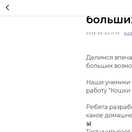
II детс
больши
2025-03-24 11:19
НО
Делимся впечат
больших возмо
Наши ученики 
работу "Кошки 
Ребята разрабо
какое домашне
📊
Тест учитывае