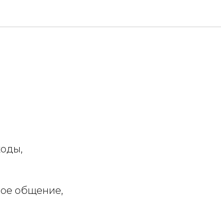
ходы,
вое общение,