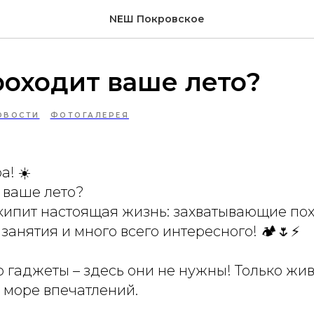
NEШ Покровское
роходит ваше лето?
ОВОСТИ
ФОТОГАЛЕРЕЯ
а! ☀️
 ваше лето?
 кипит настоящая жизнь: захватывающие по
занятия и много всего интересного! 🏕🌷⚡️
о гаджеты – здесь они не нужны! Только жи
 море впечатлений.