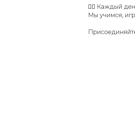
🏃‍♂️ Каждый д
Мы учимся, игр
Присоединяйте