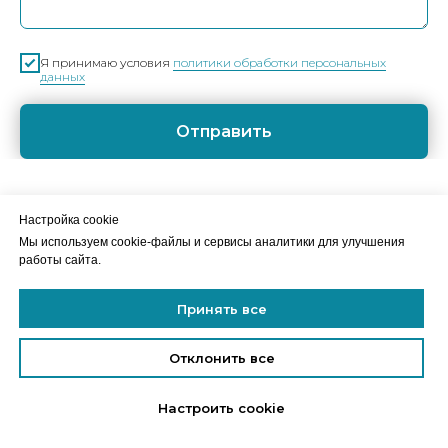
Я принимаю условия
политики обработки персональных
данных
Отправить
Настройка сookie
Мы используем cookie-файлы и сервисы аналитики для улучшения
работы сайта.
Принять все
2016-2026 ©ИП Ефимова Н.Н. Лицензия на осуществление
образовательной деятельности №Л035-01298-77/00661612
Отклонить все
Настроить cookie